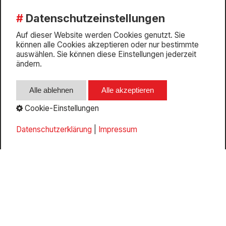
info@stickel.de
Datenschutzeinstellungen
AGB
Impressum
Auf dieser Website werden Cookies genutzt. Sie
können alle Cookies akzeptieren oder nur bestimmte
Whistleblower
auswählen. Sie können diese Einstellungen jederzeit
Datenschutz
ändern.
Cookie-Einstellungen
Alle ablehnen
Alle akzeptieren
Cookie-Einstellungen
Datenschutzerklärung
|
Impressum